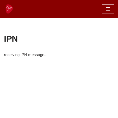
Zum
Inhalt
springen
IPN
receiving IPN message...